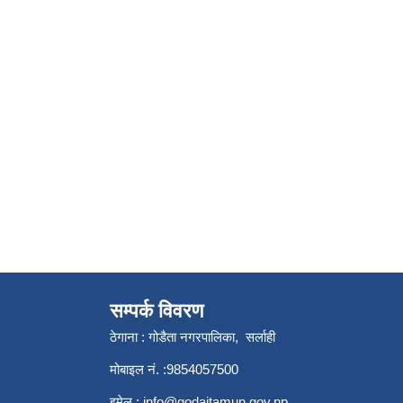
सम्पर्क विवरण
ठेगाना : गोडैता नगरपालिका, सर्लाही
मोबाइल नं. :9854057500
इमेल :
info@godaitamun.gov.np