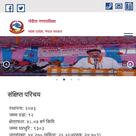
Skip to main content
गोडैता नगरपालिका
मधेश प्रदेश, नेपाल सरकार
नगर प्रमुख देबेन्द्र कुमार यादब द्धारा आ.व. २०८०/०८१ को निति तथा कार्यक्रम पेश
संक्षिप्त परिचय
स्थापना: २०७३
जम्मा वडा: १२
क्षेत्रफल: ४८.०७ बर्ग किमि
जम्मा घरधुरि : ९३०३
जनसंख्या: ५४,२७० (महिला: २६,५६७पुरूष: २७,७०३)