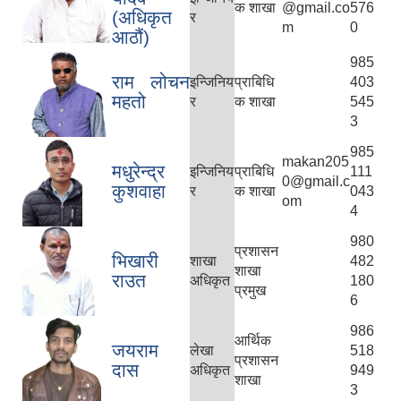
क शाखा
@gmail.co
576
(अधिकृत
र
m
0
आठौं)
985
राम लोचन
इन्जिनिय
प्राबिधि
403
महतो
र
क शाखा
545
3
985
makan205
मधुरेन्द्र
इन्जिनिय
प्राबिधि
111
0@gmail.c
कुशवाहा
र
क शाखा
043
om
4
980
प्रशासन
भिखारी
शाखा
482
शाखा
राउत
अधिकृत
180
प्रमुख
6
986
आर्थिक
जयराम
लेखा
518
प्रशासन
दास
अधिकृत
949
शाखा
3