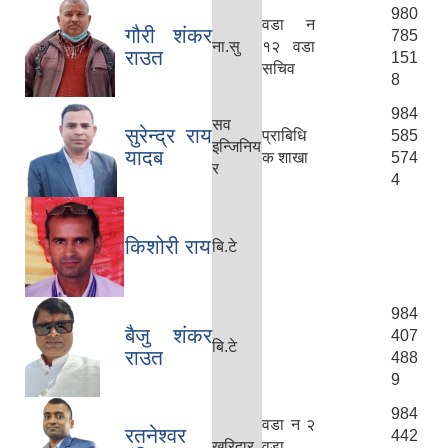
980
वडा न
गौरी शंकर
785
ना.सु
१२ वडा
राउत
151
सचिव
8
984
सव
सुरेन्द्र राय
प्राबिधि
585
इन्जिनिय
यादब
क शाखा
574
र
4
किशोरी राय
बि.टे
984
बैजु शंकर
407
बि.टे
राउत
488
9
984
वडा न २
रतनेश्वर
442
खरिदार
वडा