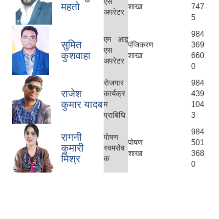
एस
महतो
शाखा
747
अपरेटर
5
984
एम आइ
सुमित
पंजिकरण
369
एस
कुशवाहा
शाखा
660
अपरेटर
0
राेजगार
984
राजेश
कार्यक्र
439
कुमार यादब
म
104
प्राबिधि
3
984
रागनी
पाेषण
पोषण
501
कुमारी
स्व‌मसेव
शाखा
368
मिश्र
क
0