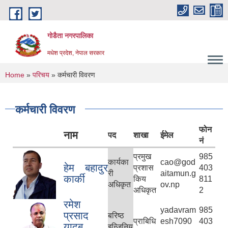
Skip to main content
गोडैता नगरपालिका
मधेश प्रदेश, नेपाल सरकार
You are here
Home
»
परिचय
» कर्मचारी विवरण
कर्मचारी विवरण
फोन
नाम
पद
शाखा
ईमेल
नं
प्रमुख
985
कार्यका
cao@god
हेम बहादुर
प्रशास
403
री
aitamun.g
कार्की
किय
811
अधिकृत
ov.np
अधिकृत
2
रमेश
yadavram
985
प्रसाद
बरिष्ठ
प्राबिधि
esh7090
403
यादब
इन्जिनिय