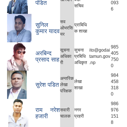
पंडित
093
सचिव
6
सव
सुनिल
प्राबिधि
ओभरसि
कुमार यादव
क शाखा
यर
985
सूचना
सुचना
ito@godai
अरबिन्द
405
अधिका
प्रबिधि
tamun.gov
प्रसाद साह
750
री
अधिकृत
.np
0
984
अन्तरिक
लेखा
458
सुरेश प‌डित
लेखा
शाखा
318
परिक्षक
0
986
राम नरेश
सवारी
नगर
976
हजारी
चालक
प्रहरी
151
8