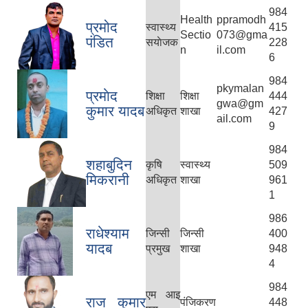
984
Health
ppramodh
प्रमोद
स्वास्थ्य
415
Sectio
073@gma
पंडित
स‌याेजक
228
n
il.com
6
984
pkymalan
प्रमाेद
शिक्षा
शिक्षा
444
gwa@gm
कुमार यादब
अधिकृत
शाखा
427
ail.com
9
984
शहाबुदिन
कृषि
स्वास्थ्य
509
मिकरानी
अधिकृत
शाखा
961
1
986
राधेश्याम
जिन्सी
जिन्सी
400
यादब
प्रमुख
शाखा
948
4
984
एम आइ
राज कुमार
पंजिकरण
448