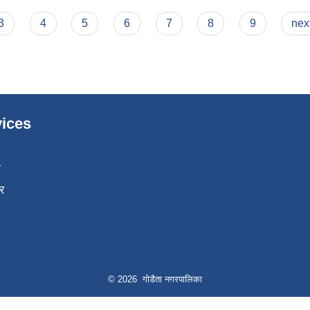
3
4
5
6
7
8
9
next
ices
ा
र
© 2026 गोडैता नगरपालिका